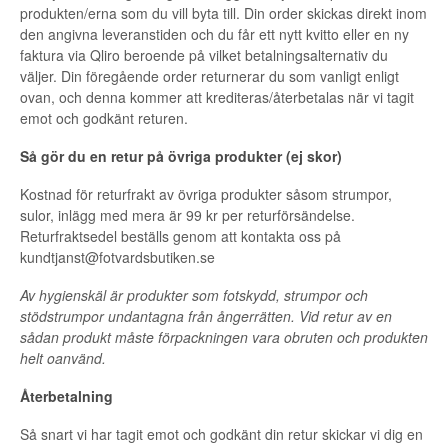
produkten/erna som du vill byta till. Din order skickas direkt inom
den angivna leveranstiden och du får ett nytt kvitto eller en ny
faktura via Qliro beroende på vilket betalningsalternativ du
väljer. Din föregående order returnerar du som vanligt enligt
ovan, och denna kommer att krediteras/återbetalas när vi tagit
emot och godkänt returen.
Så gör du en retur på övriga produkter (ej skor)
Kostnad för returfrakt av övriga produkter såsom strumpor,
sulor, inlägg med mera är 99 kr per returförsändelse.
Returfraktsedel beställs genom att kontakta oss på
kundtjanst@fotvardsbutiken.se
Av hygienskäl är produkter som fotskydd, strumpor och
stödstrumpor undantagna från ångerrätten. Vid retur av en
sådan produkt måste förpackningen vara obruten och produkten
helt oanvänd.
Återbetalning
Så snart vi har tagit emot och godkänt din retur skickar vi dig en