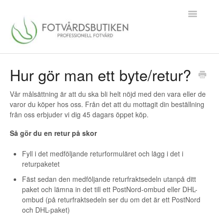
Toggle
Navigatio
Till startsidan
Hur gör man ett byte/retur?
Kontakta oss
Vår målsättning är att du ska bli helt nöjd med den vara eller de
varor du köper hos oss. Från det att du mottagit din beställning
från oss erbjuder vi dig 45 dagars öppet köp.
Så gör du en retur på skor
Fyll i det medföljande returformuläret och lägg i det i
returpaketet
Fäst sedan den medföljande returfraktsedeln utanpå ditt
paket och lämna in det till ett PostNord-ombud eller DHL-
ombud (på returfraktsedeln ser du om det är ett PostNord
och DHL-paket)